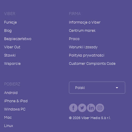
VIBER
FIRMA
Funkcje
Informacje o Viber
Blog
Centrum marek
Bezpieczeństwo
Praca
Viber Out
Warunki i zasady
Stawki
Polityka prywatności
Wsparcie
Customer Complaints Code
POBIERZ
Polski
Android
iPhone & iPad
Windows PC
Mac
©
2026
Viber Media S.à r.l.
Linux