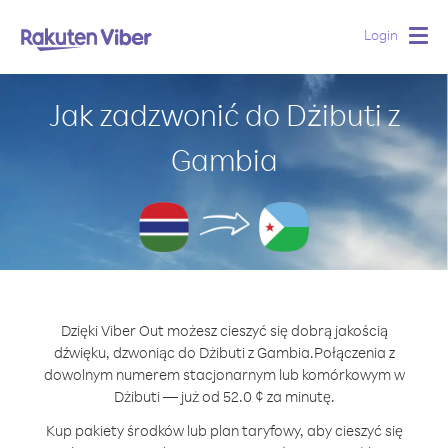
Login
Togg
navig
Jak zadzwonić do Dżibuti z
Gambia
Dzięki Viber Out możesz cieszyć się dobrą jakością
dźwięku, dzwoniąc do Dżibuti z Gambia.
Połączenia z
dowolnym numerem stacjonarnym lub komórkowym w
Dżibuti — już od 52.0 ¢ za minutę.
Kup pakiety środków lub plan taryfowy, aby cieszyć się