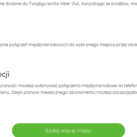
one dodane do Twojego konta Viber Out. Korzystając ze środków, m
anie połączeń międzynarodowych do wybranego miejsca przez okres
cji
tyczność: możesz wykonywać połączenia międzynarodowe na telefo
 planu. Dzięki planowi miesięcznego abonamentu możesz zaoszczędz
Szukaj więcej miejsc