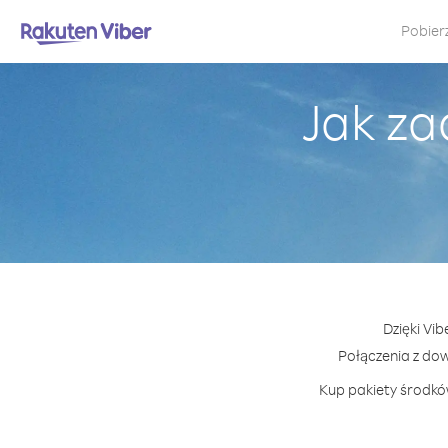
Pobier
Jak za
Dzięki Vib
Połączenia z do
Kup pakiety środków