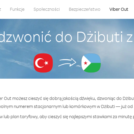
z
Funkcje
Społeczności
Bezpieczeństwo
Viber Out
dzwonić do Dżibuti z
er Out możesz cieszyć się dobrą jakością dźwięku, dzwoniąc do Dżibut
wolnym numerem stacjonarnym lub komórkowym w Dżibuti — już od 5
 lub plan taryfowy, aby cieszyć się najlepszymi stawkami za minutę p