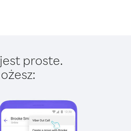
jest proste.
ożesz: