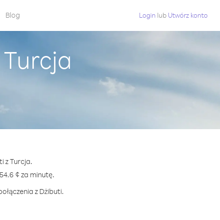
Blog
Login
lub
Utwórz konto
 Turcja
i z Turcja.
4.6 ¢ za minutę.
ołączenia z Dżibuti.