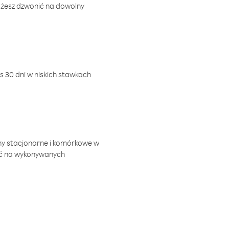
ożesz dzwonić na dowolny
 30 dni w niskich stawkach
ny stacjonarne i komórkowe w
ić na wykonywanych