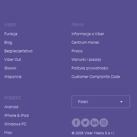
VIBER
FIRMA
Funkcje
Informacje o Viber
Blog
Centrum marek
Bezpieczeństwo
Praca
Viber Out
Warunki i zasady
Stawki
Polityka prywatności
Wsparcie
Customer Complaints Code
POBIERZ
Polski
Android
iPhone & iPad
Windows PC
Mac
©
2026
Viber Media S.à r.l.