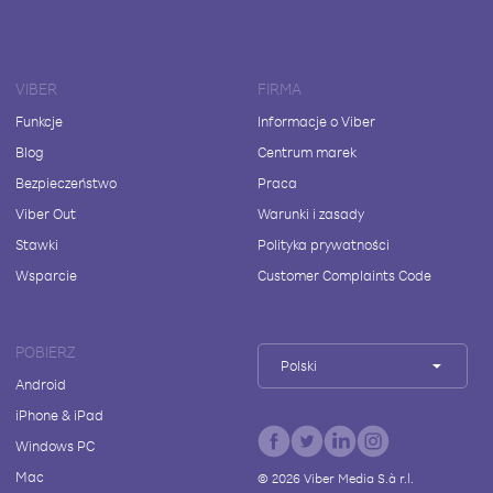
VIBER
FIRMA
Funkcje
Informacje o Viber
Blog
Centrum marek
Bezpieczeństwo
Praca
Viber Out
Warunki i zasady
Stawki
Polityka prywatności
Wsparcie
Customer Complaints Code
POBIERZ
Polski
Android
iPhone & iPad
Windows PC
Mac
©
2026
Viber Media S.à r.l.