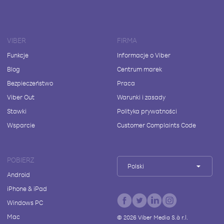
VIBER
FIRMA
Funkcje
Informacje o Viber
Blog
Centrum marek
Bezpieczeństwo
Praca
Viber Out
Warunki i zasady
Stawki
Polityka prywatności
Wsparcie
Customer Complaints Code
POBIERZ
Polski
Android
iPhone & iPad
Windows PC
Mac
©
2026
Viber Media S.à r.l.