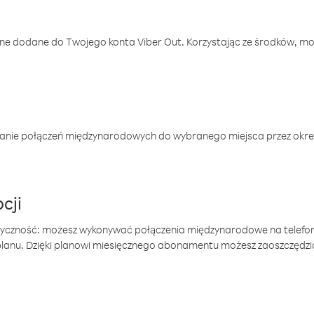
one dodane do Twojego konta Viber Out. Korzystając ze środków, m
anie połączeń międzynarodowych do wybranego miejsca przez okres
cji
tyczność: możesz wykonywać połączenia międzynarodowe na telefo
 planu. Dzięki planowi miesięcznego abonamentu możesz zaoszczędz