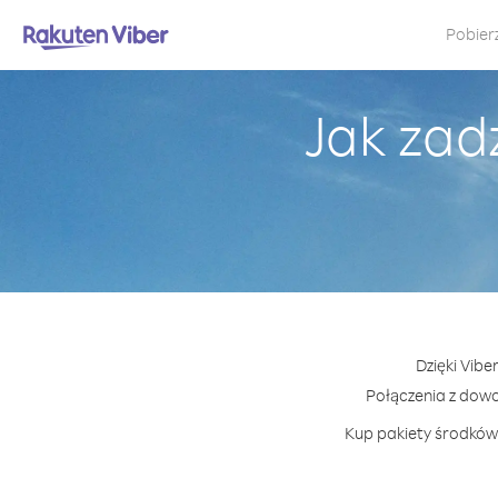
Pobier
Jak zad
Dzięki Vibe
Połączenia z dow
Kup pakiety środków 