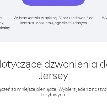
a
Wybrać kontakt w aplikacji Viber i zadzwonić do
Wy
ey,
kontaktu z poziomu jego ekranu danych
okalny
otyczące dzwonienia d
Jersey
ączeń za mniejsze pieniądze. Wybierz jeden z naszy
taryfowych: