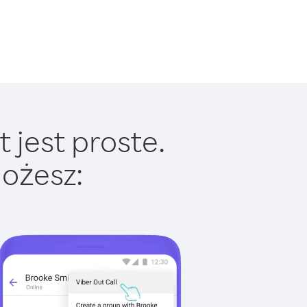
 jest proste.
ożesz: