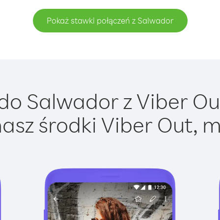
Pokaż stawki połączeń z Salwador
o Salwador z Viber Out
asz środki Viber Out, m