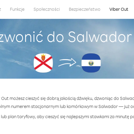
z
Funkcje
Społeczności
Bezpieczeństwo
Viber Out
zwonić do Salwador 
r Out możesz cieszyć się dobrą jakością dźwięku, dzwoniąc do Salwad
olnym numerem stacjonarnym lub komórkowym w Salwador — już od 
lub plan taryfowy, aby cieszyć się najlepszymi stawkami za minutę p