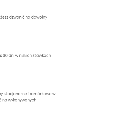
ożesz dzwonić na dowolny
 30 dni w niskich stawkach
ny stacjonarne i komórkowe w
ić na wykonywanych