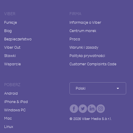
VIBER
FIRMA
Funkcje
Informacje o Viber
Blog
Centrum marek
Bezpieczeństwo
Praca
Viber Out
Warunki i zasady
Stawki
Polityka prywatności
Wsparcie
Customer Complaints Code
POBIERZ
Polski
Android
iPhone & iPad
Windows PC
Mac
©
2026
Viber Media S.à r.l.
Linux