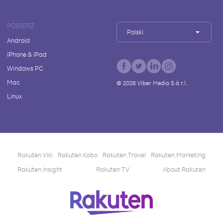
POBIERZ
Polski
Android
iPhone & iPad
Windows PC
Mac
©
2026
Viber Media S.à r.l.
Linux
Rakuten Viki
Rakuten Kobo
Rakuten Travel
Rakuten Marketing
Rakuten Insight
Rakuten TV
About Rakuten