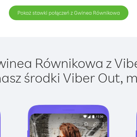
Pokaż stawki połączeń z Gwinea Równikowa
inea Równikowa z Viber
asz środki Viber Out, m