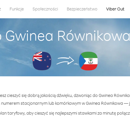
z
Funkcje
Społeczności
Bezpieczeństwo
Viber Out
o Gwinea Równikowa
żesz cieszyć się dobrą jakością dźwięku, dzwoniąc do Gwinea Równik
m numerem stacjonarnym lub komórkowym w Gwinea Równikowa — już
lan taryfowy, aby cieszyć się najlepszymi stawkami za minutę połą