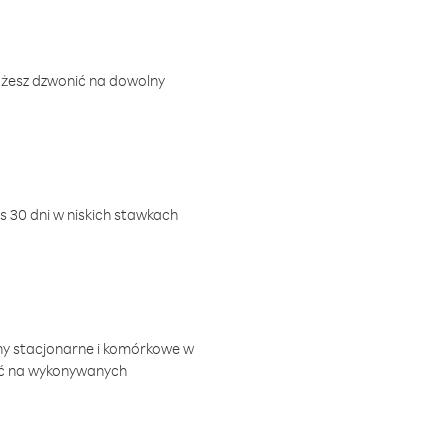
ożesz dzwonić na dowolny
 30 dni w niskich stawkach
ny stacjonarne i komórkowe w
ić na wykonywanych