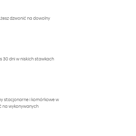
ożesz dzwonić na dowolny
 30 dni w niskich stawkach
ny stacjonarne i komórkowe w
ić na wykonywanych