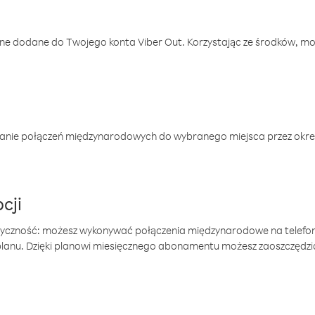
one dodane do Twojego konta Viber Out. Korzystając ze środków, m
anie połączeń międzynarodowych do wybranego miejsca przez okres
cji
tyczność: możesz wykonywać połączenia międzynarodowe na telefo
 planu. Dzięki planowi miesięcznego abonamentu możesz zaoszczędz