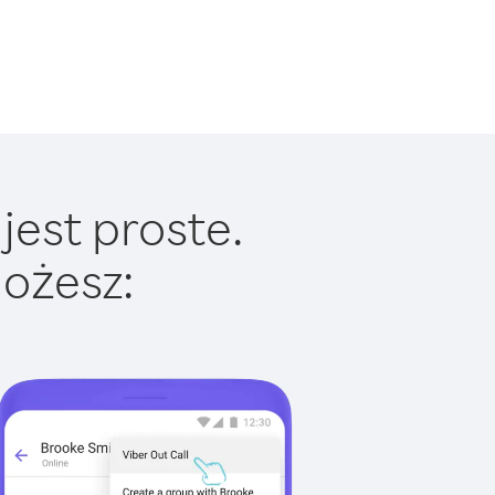
jest proste.
ożesz: