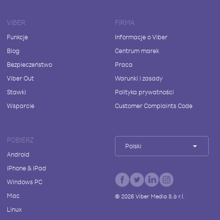
VIBER
FIRMA
Funkcje
Informacje o Viber
Blog
Centrum marek
Bezpieczeństwo
Praca
Viber Out
Warunki i zasady
Stawki
Polityka prywatności
Wsparcie
Customer Complaints Code
POBIERZ
Polski
Android
iPhone & iPad
Windows PC
Mac
©
2026
Viber Media S.à r.l.
Linux