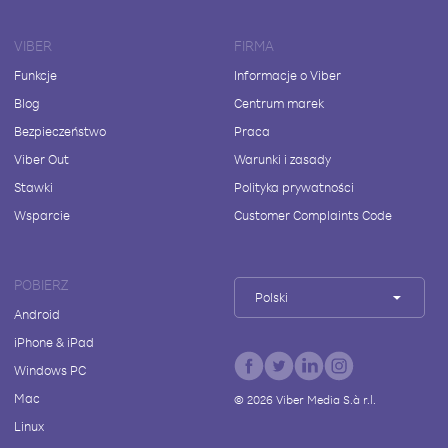
VIBER
FIRMA
Funkcje
Informacje o Viber
Blog
Centrum marek
Bezpieczeństwo
Praca
Viber Out
Warunki i zasady
Stawki
Polityka prywatności
Wsparcie
Customer Complaints Code
POBIERZ
Polski
Android
iPhone & iPad
Windows PC
Mac
©
2026
Viber Media S.à r.l.
Linux