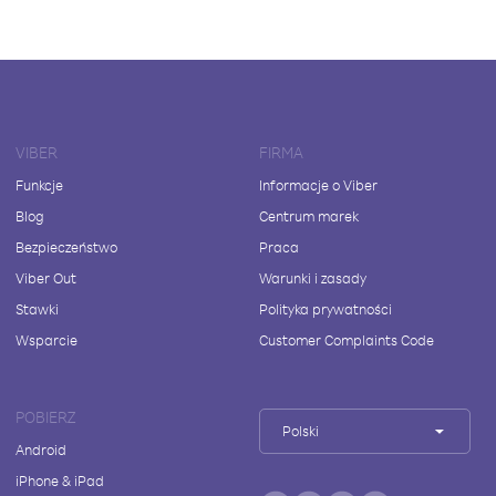
VIBER
FIRMA
Funkcje
Informacje o Viber
Blog
Centrum marek
Bezpieczeństwo
Praca
Viber Out
Warunki i zasady
Stawki
Polityka prywatności
Wsparcie
Customer Complaints Code
POBIERZ
Polski
Android
iPhone & iPad