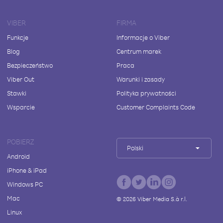
VIBER
FIRMA
Funkcje
Informacje o Viber
Blog
Centrum marek
Bezpieczeństwo
Praca
Viber Out
Warunki i zasady
Stawki
Polityka prywatności
Wsparcie
Customer Complaints Code
POBIERZ
Polski
Android
iPhone & iPad
Windows PC
Mac
©
2026
Viber Media S.à r.l.
Linux