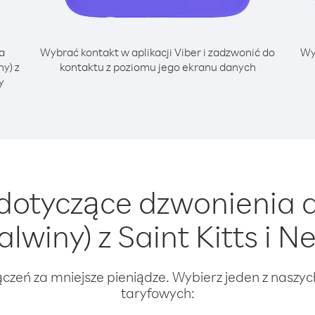
a
Wybrać kontakt w aplikacji Viber i zadzwonić do
Wy
y) z
kontaktu z poziomu jego ekranu danych
y
dotyczące dzwonienia d
alwiny) z Saint Kitts i Ne
ączeń za mniejsze pieniądze. Wybierz jeden z naszy
taryfowych: