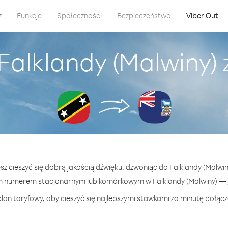
z
Funkcje
Społeczności
Bezpieczeństwo
Viber Out
alklandy (Malwiny) z 
z cieszyć się dobrą jakością dźwięku, dzwoniąc do Falklandy (Malwiny)
m numerem stacjonarnym lub komórkowym w Falklandy (Malwiny) — ju
lan taryfowy, aby cieszyć się najlepszymi stawkami za minutę połącze