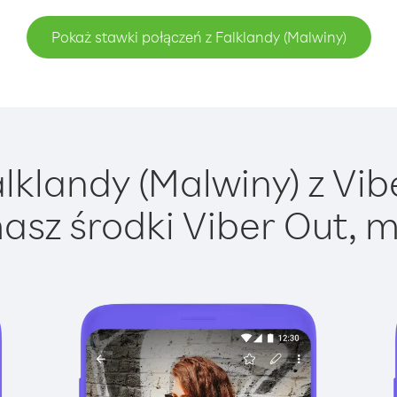
Pokaż stawki połączeń z Falklandy (Malwiny)
klandy (Malwiny) z Vibe
asz środki Viber Out, m