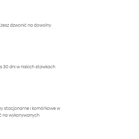
ożesz dzwonić na dowolny
 30 dni w niskich stawkach
ny stacjonarne i komórkowe w
ić na wykonywanych