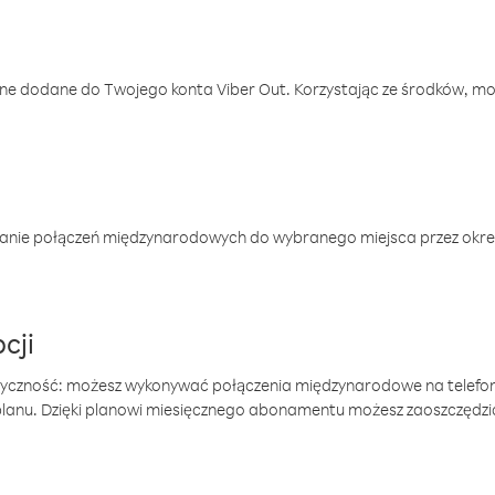
one dodane do Twojego konta Viber Out. Korzystając ze środków, m
anie połączeń międzynarodowych do wybranego miejsca przez okres
cji
tyczność: możesz wykonywać połączenia międzynarodowe na telefo
 planu. Dzięki planowi miesięcznego abonamentu możesz zaoszczędz