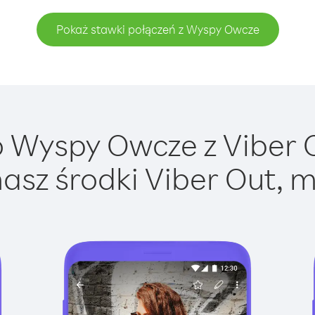
Pokaż stawki połączeń z Wyspy Owcze
 Wyspy Owcze z Viber Ou
asz środki Viber Out, m