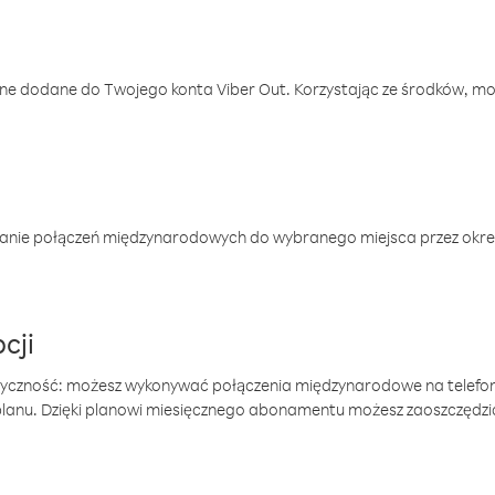
one dodane do Twojego konta Viber Out. Korzystając ze środków, m
anie połączeń międzynarodowych do wybranego miejsca przez okres
cji
tyczność: możesz wykonywać połączenia międzynarodowe na telefo
 planu. Dzięki planowi miesięcznego abonamentu możesz zaoszczędz