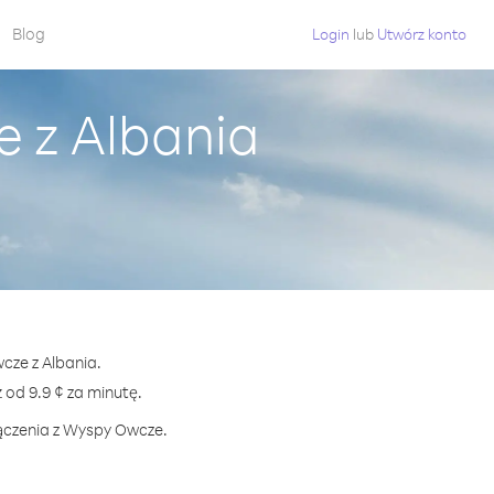
Blog
Login
lub
Utwórz konto
 z Albania
cze z Albania.
d 9.9 ¢ za minutę.
łączenia z Wyspy Owcze.