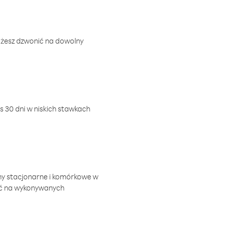
ożesz dzwonić na dowolny
 30 dni w niskich stawkach
ny stacjonarne i komórkowe w
ić na wykonywanych