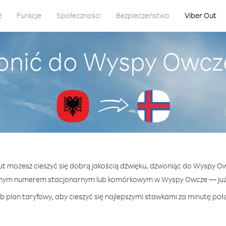
z
Funkcje
Społeczności
Bezpieczeństwo
Viber Out
onić do Wyspy Owcze
Out możesz cieszyć się dobrą jakością dźwięku, dzwoniąc do Wyspy Ow
lnym numerem stacjonarnym lub komórkowym w Wyspy Owcze — już o
b plan taryfowy, aby cieszyć się najlepszymi stawkami za minutę po