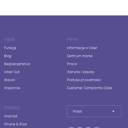
VIBER
FIRMA
Funkcje
Informacje o Viber
Blog
Centrum marek
Bezpieczeństwo
Praca
Viber Out
Warunki i zasady
Stawki
Polityka prywatności
Wsparcie
Customer Complaints Code
POBIERZ
Polski
Android
iPhone & iPad