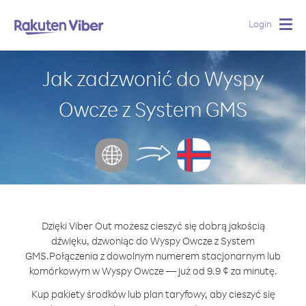
Login
Togg
navig
Jak zadzwonić do Wyspy
Owcze z System GMS
Dzięki Viber Out możesz cieszyć się dobrą jakością
dźwięku, dzwoniąc do Wyspy Owcze z System
GMS.
Połączenia z dowolnym numerem stacjonarnym lub
komórkowym w Wyspy Owcze — już od 9.9 ¢ za minutę.
Kup pakiety środków lub plan taryfowy, aby cieszyć się