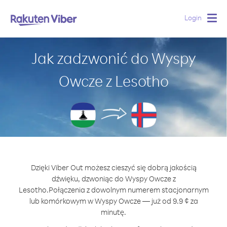
Login
Togg
navig
Jak zadzwonić do Wyspy
Owcze z Lesotho
Dzięki Viber Out możesz cieszyć się dobrą jakością
dźwięku, dzwoniąc do Wyspy Owcze z
Lesotho.
Połączenia z dowolnym numerem stacjonarnym
lub komórkowym w Wyspy Owcze — już od 9.9 ¢ za
minutę.