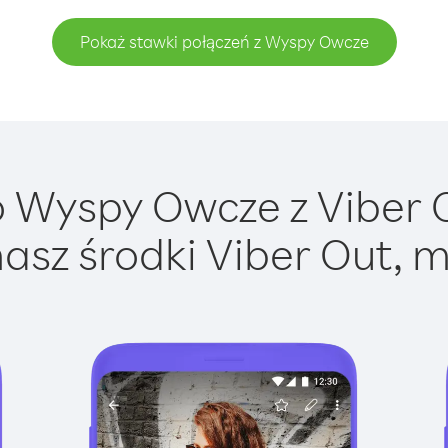
Pokaż stawki połączeń z Wyspy Owcze
 Wyspy Owcze z Viber Ou
asz środki Viber Out, m