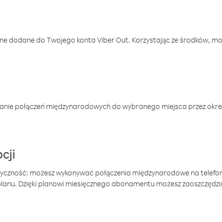
one dodane do Twojego konta Viber Out. Korzystając ze środków, m
anie połączeń międzynarodowych do wybranego miejsca przez okres
cji
tyczność: możesz wykonywać połączenia międzynarodowe na telefo
 planu. Dzięki planowi miesięcznego abonamentu możesz zaoszczędz