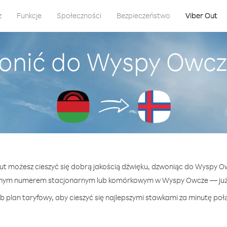
z
Funkcje
Społeczności
Bezpieczeństwo
Viber Out
onić do Wyspy Owcz
Out możesz cieszyć się dobrą jakością dźwięku, dzwoniąc do Wyspy O
lnym numerem stacjonarnym lub komórkowym w Wyspy Owcze — już o
b plan taryfowy, aby cieszyć się najlepszymi stawkami za minutę po