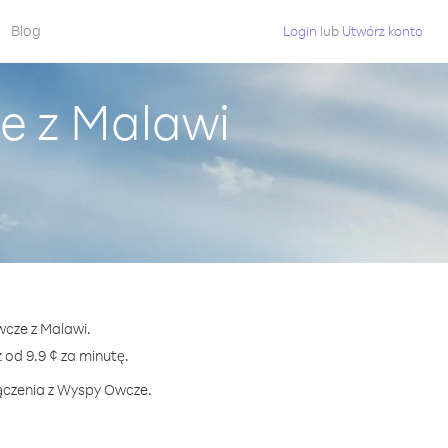
Blog
Login
lub
Utwórz konto
e z Malawi
wcze z Malawi.
d 9.9 ¢ za minutę.
łączenia z Wyspy Owcze.