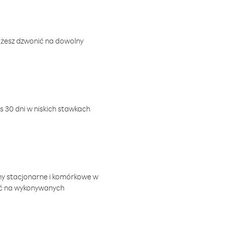
ożesz dzwonić na dowolny
 30 dni w niskich stawkach
ny stacjonarne i komórkowe w
ić na wykonywanych