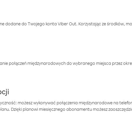
one dodane do Twojego konta Viber Out. Korzystając ze środków, m
anie połączeń międzynarodowych do wybranego miejsca przez okres
cji
tyczność: możesz wykonywać połączenia międzynarodowe na telefo
 planu. Dzięki planowi miesięcznego abonamentu możesz zaoszczędz