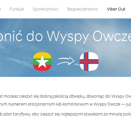
z
Funkcje
Społeczności
Bezpieczeństwo
Viber Out
onić do Wyspy Owcz
Out możesz cieszyć się dobrą jakością dźwięku, dzwoniąc do Wyspy O
lnym numerem stacjonarnym lub komórkowym w Wyspy Owcze — już o
b plan taryfowy, aby cieszyć się najlepszymi stawkami za minutę po