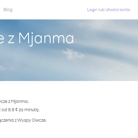
Blog
Login
lub
Utwórz konto
e z Mjanma
wcze z Mjanma.
d 9.9 ¢ za minutę.
łączenia z Wyspy Owcze.