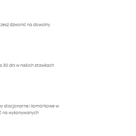
ożesz dzwonić na dowolny
 30 dni w niskich stawkach
ny stacjonarne i komórkowe w
ić na wykonywanych