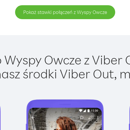
Pokaż stawki połączeń z Wyspy Owcze
 Wyspy Owcze z Viber Ou
asz środki Viber Out, m