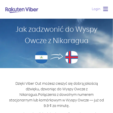
Login
Togg
navig
Jak zadzwonić do Wyspy
Owcze z Nikaragua
Dzięki Viber Out możesz cieszyć się dobrą jakością
dźwięku, dzwoniąc do Wyspy Owcze z
Nikaragua.
Połączenia z dowolnym numerem
stacjonarnym lub komórkowym w Wyspy Owcze — już od
9.9 ¢ za minutę.