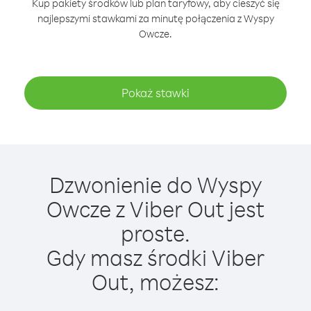
Kup pakiety środków lub plan taryfowy, aby cieszyć się
najlepszymi stawkami za minutę połączenia z Wyspy
Owcze.
Pokaż stawki
Dzwonienie do Wyspy
Owcze z Viber Out jest
proste.
Gdy masz środki Viber
Out, możesz: