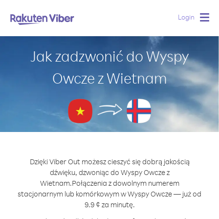
Login
Togg
navig
Jak zadzwonić do Wyspy
Owcze z Wietnam
Dzięki Viber Out możesz cieszyć się dobrą jakością
dźwięku, dzwoniąc do Wyspy Owcze z
Wietnam.
Połączenia z dowolnym numerem
stacjonarnym lub komórkowym w Wyspy Owcze — już od
9.9 ¢ za minutę.