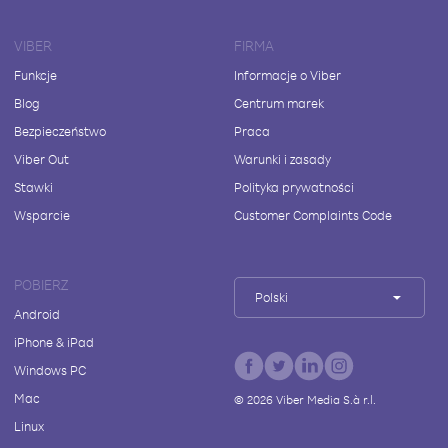
VIBER
FIRMA
Funkcje
Informacje o Viber
Blog
Centrum marek
Bezpieczeństwo
Praca
Viber Out
Warunki i zasady
Stawki
Polityka prywatności
Wsparcie
Customer Complaints Code
POBIERZ
Polski
Android
iPhone & iPad
Windows PC
Mac
©
2026
Viber Media S.à r.l.
Linux