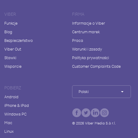
VIBER
FIRMA
Funkcje
Informacje o Viber
Blog
Centrum marek
Bezpieczeństwo
Praca
Viber Out
Warunki i zasady
Stawki
Polityka prywatności
Wsparcie
Customer Complaints Code
POBIERZ
Polski
Android
iPhone & iPad
Windows PC
Mac
©
2026
Viber Media S.à r.l.
Linux