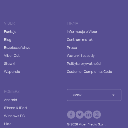
VIBER
FIRMA
Funkcje
Informacje o Viber
Blog
Centrum marek
Bezpieczeństwo
Praca
Viber Out
Warunki i zasady
Stawki
Polityka prywatności
Wsparcie
Customer Complaints Code
POBIERZ
Polski
Android
iPhone & iPad
Windows PC
Mac
©
2026
Viber Media S.à r.l.