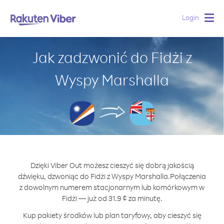
Login
Togg
navig
Jak zadzwonić do Fidżi z
Wyspy Marshalla
Dzięki Viber Out możesz cieszyć się dobrą jakością
dźwięku, dzwoniąc do Fidżi z Wyspy Marshalla.
Połączenia
z dowolnym numerem stacjonarnym lub komórkowym w
Fidżi — już od 31.9 ¢ za minutę.
Kup pakiety środków lub plan taryfowy, aby cieszyć się