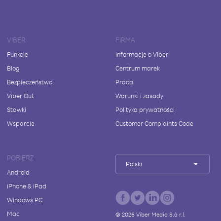
VIBER
FIRMA
Funkcje
Informacje o Viber
Blog
Centrum marek
Bezpieczeństwo
Praca
Viber Out
Warunki i zasady
Stawki
Polityka prywatności
Wsparcie
Customer Complaints Code
POBIERZ
Polski
Android
iPhone & iPad
Windows PC
Mac
©
2026
Viber Media S.à r.l.