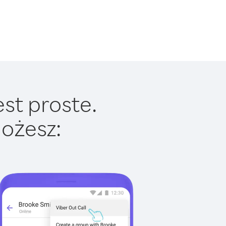
est proste.
ożesz: