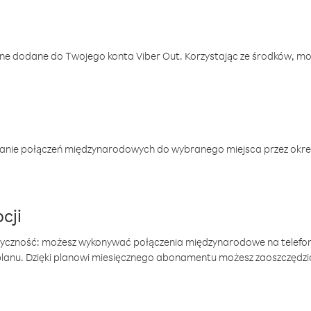
one dodane do Twojego konta Viber Out. Korzystając ze środków, m
anie połączeń międzynarodowych do wybranego miejsca przez okres
cji
tyczność: możesz wykonywać połączenia międzynarodowe na telefo
 planu. Dzięki planowi miesięcznego abonamentu możesz zaoszczędz