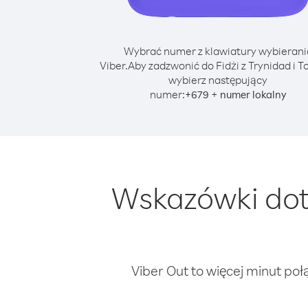
Wybrać numer z klawiatury wybierani
Viber.
Aby zadzwonić do Fidżi z Trynidad i T
wybierz następujący
numer:
+
+
679
numer lokalny
Wskazówki doty
Viber Out to więcej minut poł