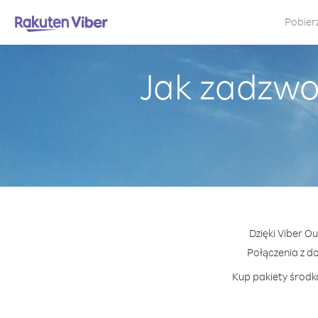
Pobier
Jak zadzwon
Dzięki Viber O
Połączenia z d
Kup pakiety środkó