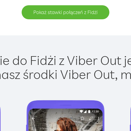
Pokaż stawki połączeń z Fidżi
 do Fidżi z Viber Out j
asz środki Viber Out, m