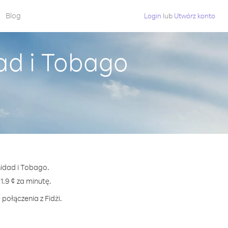
Blog
Login
lub
Utwórz konto
dad i Tobago
nidad i Tobago.
.9 ¢ za minutę.
połączenia z Fidżi.