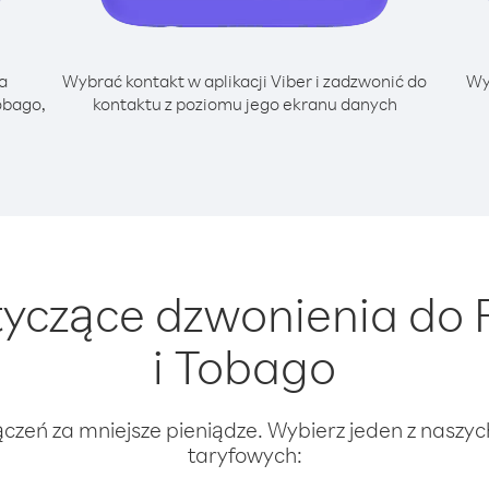
a
Wybrać kontakt w aplikacji Viber i zadzwonić do
Wy
obago,
kontaktu z poziomu jego ekranu danych
czące dzwonienia do F
i Tobago
ączeń za mniejsze pieniądze. Wybierz jeden z naszy
taryfowych: