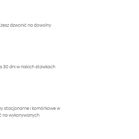
ożesz dzwonić na dowolny
 30 dni w niskich stawkach
ny stacjonarne i komórkowe w
ić na wykonywanych