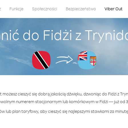
z
Funkcje
Społeczności
Bezpieczeństwo
Viber Out
ić do Fidżi z Tryni
ut możesz cieszyć się dobrą jakością dźwięku, dzwoniąc do Fidżi z Try
owolnym numerem stacjonarnym lub komórkowym w Fidżi — już od 31
w lub plan taryfowy, aby cieszyć się najlepszymi stawkami za minutę 