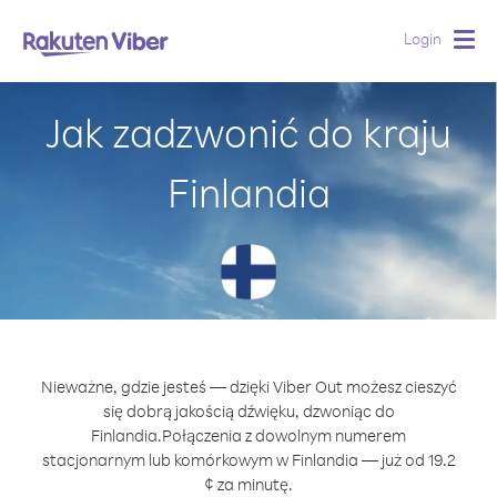
Login
Togg
navig
Jak zadzwonić do kraju
Finlandia
Nieważne, gdzie jesteś — dzięki Viber Out możesz cieszyć
się dobrą jakością dźwięku, dzwoniąc do
Finlandia.
Połączenia z dowolnym numerem
stacjonarnym lub komórkowym w Finlandia — już od 19.2
¢ za minutę.