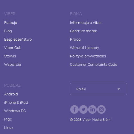
VIBER
FIRMA
Funkcje
Informacje o Viber
Blog
Centrum marek
Bezpieczeństwo
Praca
Viber Out
Warunki i zasady
Stawki
Polityka prywatności
Wsparcie
Customer Complaints Code
POBIERZ
Polski
Android
iPhone & iPad
Windows PC
Mac
©
2026
Viber Media S.à r.l.
Linux