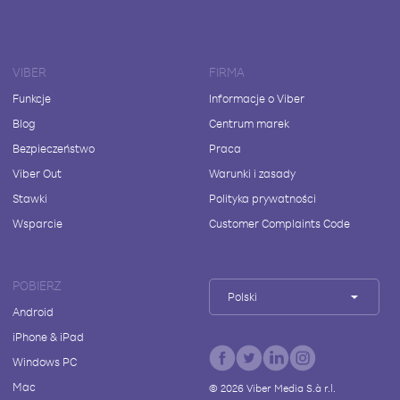
VIBER
FIRMA
Funkcje
Informacje o Viber
Blog
Centrum marek
Bezpieczeństwo
Praca
Viber Out
Warunki i zasady
Stawki
Polityka prywatności
Wsparcie
Customer Complaints Code
POBIERZ
Polski
Android
iPhone & iPad
Windows PC
Mac
©
2026
Viber Media S.à r.l.