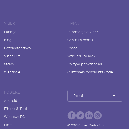
VIBER
FIRMA
Funkcje
Informacje o Viber
Blog
Centrum marek
Bezpieczeństwo
Praca
Viber Out
Warunki i zasady
Stawki
Polityka prywatności
Wsparcie
Customer Complaints Code
POBIERZ
Polski
Android
iPhone & iPad
Windows PC
Mac
©
2026
Viber Media S.à r.l.