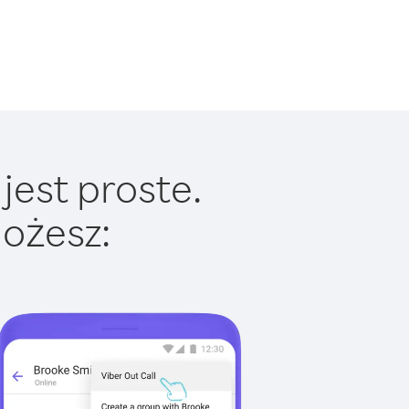
jest proste.
ożesz: