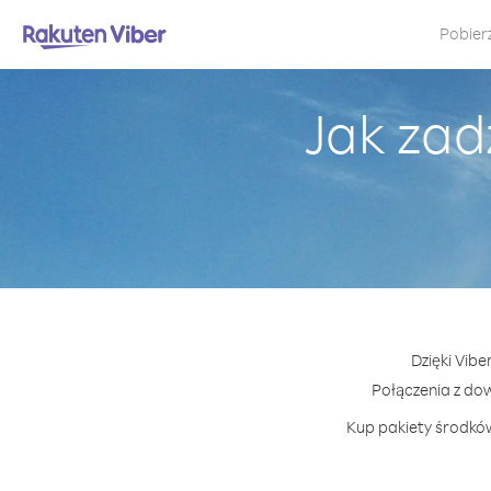
Pobier
Jak zad
Dzięki Vibe
Połączenia z do
Kup pakiety środków