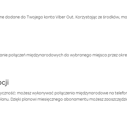
one dodane do Twojego konta Viber Out. Korzystając ze środków, m
anie połączeń międzynarodowych do wybranego miejsca przez okres
cji
tyczność: możesz wykonywać połączenia międzynarodowe na telefo
 planu. Dzięki planowi miesięcznego abonamentu możesz zaoszczędz