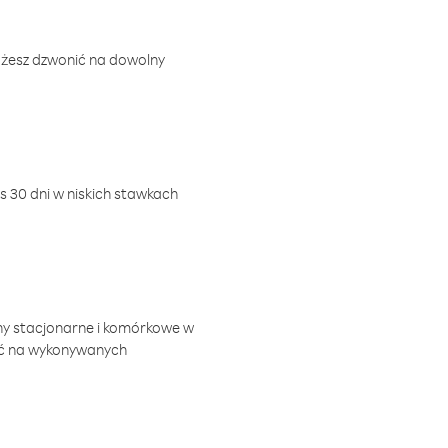
ożesz dzwonić na dowolny
 30 dni w niskich stawkach
ny stacjonarne i komórkowe w
ić na wykonywanych