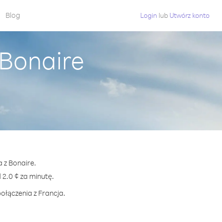
Blog
Login
lub
Utwórz konto
 Bonaire
a z Bonaire.
2.0 ¢ za minutę.
ołączenia z Francja.