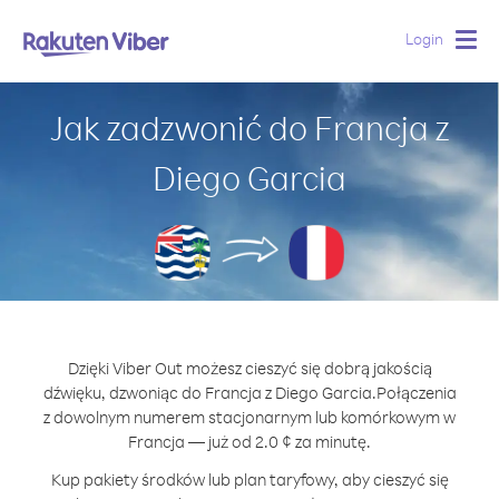
Login
Togg
navig
Jak zadzwonić do Francja z
Diego Garcia
Dzięki Viber Out możesz cieszyć się dobrą jakością
dźwięku, dzwoniąc do Francja z Diego Garcia.
Połączenia
z dowolnym numerem stacjonarnym lub komórkowym w
Francja — już od 2.0 ¢ za minutę.
Kup pakiety środków lub plan taryfowy, aby cieszyć się