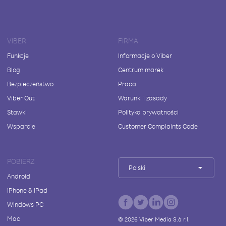
VIBER
FIRMA
Funkcje
Informacje o Viber
Blog
Centrum marek
Bezpieczeństwo
Praca
Viber Out
Warunki i zasady
Stawki
Polityka prywatności
Wsparcie
Customer Complaints Code
POBIERZ
Polski
Android
iPhone & iPad
Windows PC
Mac
©
2026
Viber Media S.à r.l.