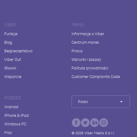
VIBER
FIRMA
Funkcje
Informacje o Viber
Blog
Centrum marek
Bezpieczeństwo
Praca
Viber Out
Warunki i zasady
Stawki
Polityka prywatności
Wsparcie
Customer Complaints Code
POBIERZ
Polski
Android
iPhone & iPad
Windows PC
Mac
©
2026
Viber Media S.à r.l.