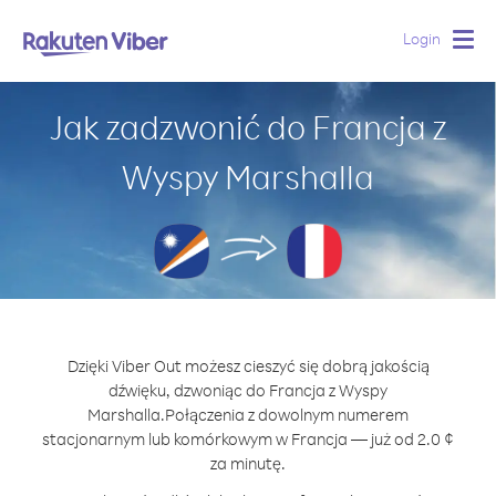
Login
Togg
navig
Jak zadzwonić do Francja z
Wyspy Marshalla
Dzięki Viber Out możesz cieszyć się dobrą jakością
dźwięku, dzwoniąc do Francja z Wyspy
Marshalla.
Połączenia z dowolnym numerem
stacjonarnym lub komórkowym w Francja — już od 2.0 ¢
za minutę.