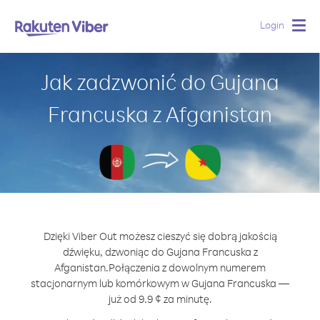
Login
Togg
navig
Jak zadzwonić do Gujana
Francuska z Afganistan
Dzięki Viber Out możesz cieszyć się dobrą jakością
dźwięku, dzwoniąc do Gujana Francuska z
Afganistan.
Połączenia z dowolnym numerem
stacjonarnym lub komórkowym w Gujana Francuska —
już od 9.9 ¢ za minutę.