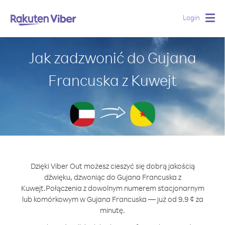
Login
Togg
navig
Jak zadzwonić do Gujana
Francuska z Kuwejt
Dzięki Viber Out możesz cieszyć się dobrą jakością
dźwięku, dzwoniąc do Gujana Francuska z
Kuwejt.
Połączenia z dowolnym numerem stacjonarnym
lub komórkowym w Gujana Francuska — już od 9.9 ¢ za
minutę.