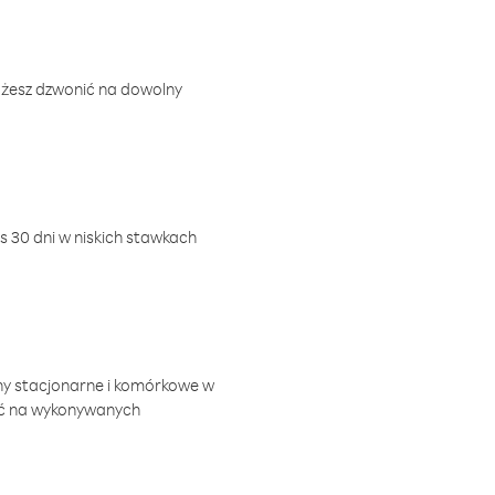
ożesz dzwonić na dowolny
 30 dni w niskich stawkach
ny stacjonarne i komórkowe w
ić na wykonywanych