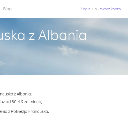
Blog
Login
lub
Utwórz konto
uska z Albania
ncuska z Albania.
ż od 30.4 ¢ za minutę.
nia z Polinezja Francuska.