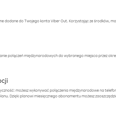
one dodane do Twojego konta Viber Out. Korzystając ze środków, m
anie połączeń międzynarodowych do wybranego miejsca przez okres
cji
tyczność: możesz wykonywać połączenia międzynarodowe na telefo
 planu. Dzięki planowi miesięcznego abonamentu możesz zaoszczędz