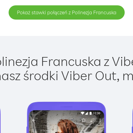
Pokaż stawki połączeń z Polinezja Francuska
inezja Francuska z Vibe
asz środki Viber Out, m