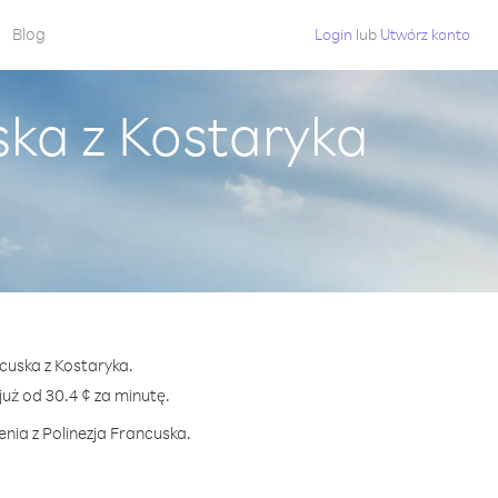
Blog
Login
lub
Utwórz konto
ska z Kostaryka
ncuska z Kostaryka.
ż od 30.4 ¢ za minutę.
nia z Polinezja Francuska.