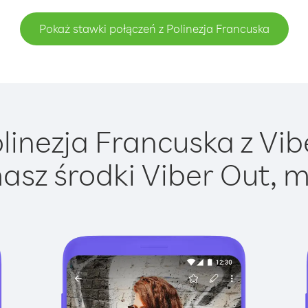
Pokaż stawki połączeń z Polinezja Francuska
inezja Francuska z Vibe
asz środki Viber Out, m