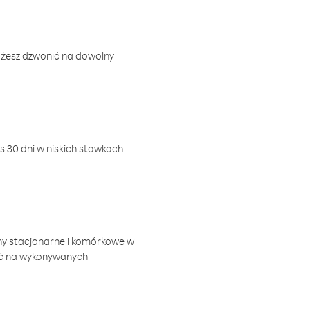
ożesz dzwonić na dowolny
 30 dni w niskich stawkach
ny stacjonarne i komórkowe w
ić na wykonywanych