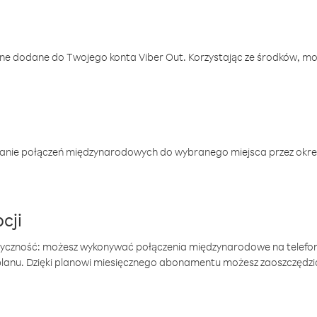
one dodane do Twojego konta Viber Out. Korzystając ze środków, m
anie połączeń międzynarodowych do wybranego miejsca przez okres
cji
tyczność: możesz wykonywać połączenia międzynarodowe na telefo
 planu. Dzięki planowi miesięcznego abonamentu możesz zaoszczędz