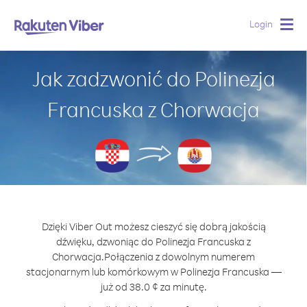
Login
Togg
navig
Jak zadzwonić do Polinezja
Francuska z Chorwacja
Dzięki Viber Out możesz cieszyć się dobrą jakością
dźwięku, dzwoniąc do Polinezja Francuska z
Chorwacja.
Połączenia z dowolnym numerem
stacjonarnym lub komórkowym w Polinezja Francuska —
już od 38.0 ¢ za minutę.