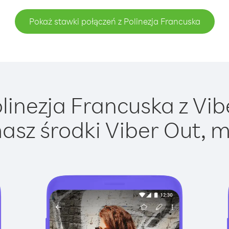
Pokaż stawki połączeń z Polinezja Francuska
inezja Francuska z Vibe
asz środki Viber Out, m