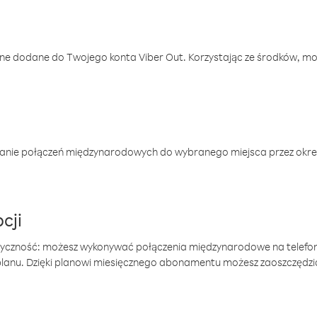
one dodane do Twojego konta Viber Out. Korzystając ze środków, m
anie połączeń międzynarodowych do wybranego miejsca przez okres
cji
tyczność: możesz wykonywać połączenia międzynarodowe na telefo
 planu. Dzięki planowi miesięcznego abonamentu możesz zaoszczędz