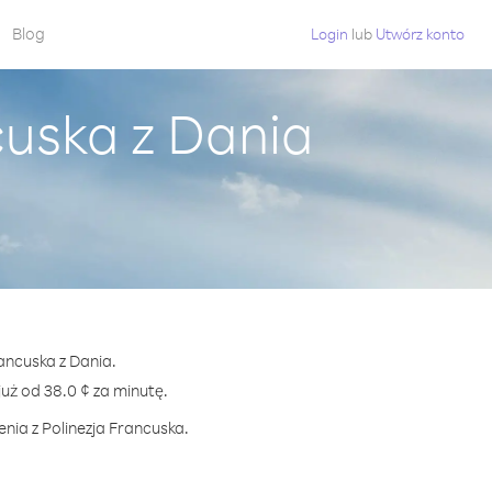
Blog
Login
lub
Utwórz konto
cuska z Dania
rancuska z Dania.
ż od 38.0 ¢ za minutę.
nia z Polinezja Francuska.