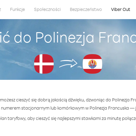
z
Funkcje
Społeczności
Bezpieczeństwo
Viber Out
ć do Polinezja Fran
 możesz cieszyć się dobrą jakością dźwięku, dzwoniąc do Polinezja F
 numerem stacjonarnym lub komórkowym w Polinezja Francuska — ju
lan taryfowy, aby cieszyć się najlepszymi stawkami za minutę połącze