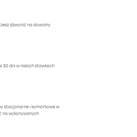
ożesz dzwonić na dowolny
 30 dni w niskich stawkach
ny stacjonarne i komórkowe w
ić na wykonywanych