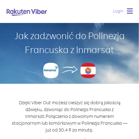
Login
Togg
navig
Jak zadzwonić do Polinezja
Francuska z Inmarsat
Dzięki Viber Out możesz cieszyć się dobrą jakością
dźwięku, dzwoniąc do Polinezja Francuska z
Inmarsat.
Połączenia z dowolnym numerem
stacjonarnym lub komórkowym w Polinezja Francuska —
już od 30.4 ¢ za minutę.