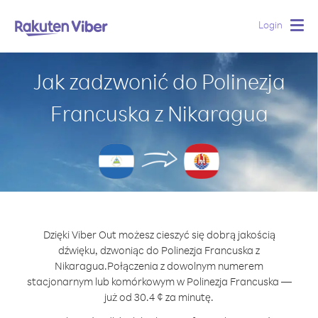
Login
Togg
navig
Jak zadzwonić do Polinezja
Francuska z Nikaragua
Dzięki Viber Out możesz cieszyć się dobrą jakością
dźwięku, dzwoniąc do Polinezja Francuska z
Nikaragua.
Połączenia z dowolnym numerem
stacjonarnym lub komórkowym w Polinezja Francuska —
już od 30.4 ¢ za minutę.