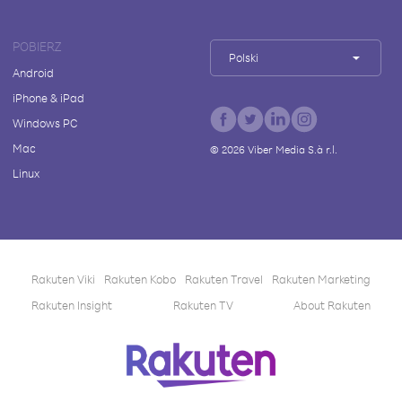
POBIERZ
Polski
Android
iPhone & iPad
Windows PC
Mac
©
2026
Viber Media S.à r.l.
Linux
Rakuten Viki
Rakuten Kobo
Rakuten Travel
Rakuten Marketing
Rakuten Insight
Rakuten TV
About Rakuten