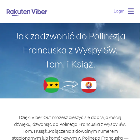
Login
Togg
navig
Jak zadzwonić do Polinezja
Francuska z Wyspy Św.
Tom. i Książ.
Dzięki Viber Out możesz cieszyć się dobrą jakością
dźwięku, dzwoniąc do Polinezja Francuska z Wyspy Św.
Tom. i Książ..
Połączenia z dowolnym numerem
stacjonarnym lub komórkowym w Polinezja Francuska —