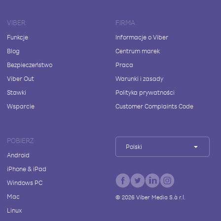
VIBER
FIRMA
Funkcje
Informacje o Viber
Blog
Centrum marek
Bezpieczeństwo
Praca
Viber Out
Warunki i zasady
Stawki
Polityka prywatności
Wsparcie
Customer Complaints Code
POBIERZ
Polski
Android
iPhone & iPad
Windows PC
Mac
©
2026
Viber Media S.à r.l.
Linux