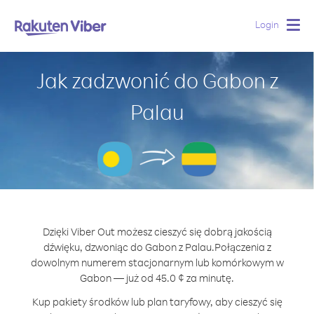
Login
Togg
navig
Jak zadzwonić do Gabon z
Palau
Dzięki Viber Out możesz cieszyć się dobrą jakością
dźwięku, dzwoniąc do Gabon z Palau.
Połączenia z
dowolnym numerem stacjonarnym lub komórkowym w
Gabon — już od 45.0 ¢ za minutę.
Kup pakiety środków lub plan taryfowy, aby cieszyć się