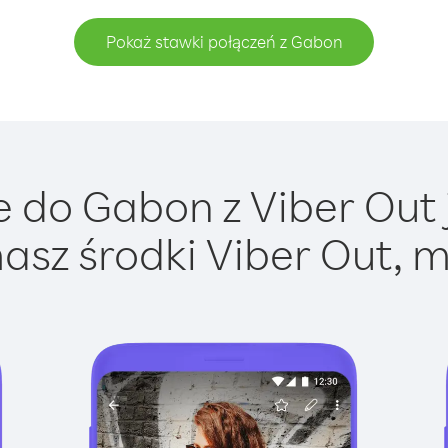
Pokaż stawki połączeń z Gabon
 do Gabon z Viber Out j
asz środki Viber Out, m