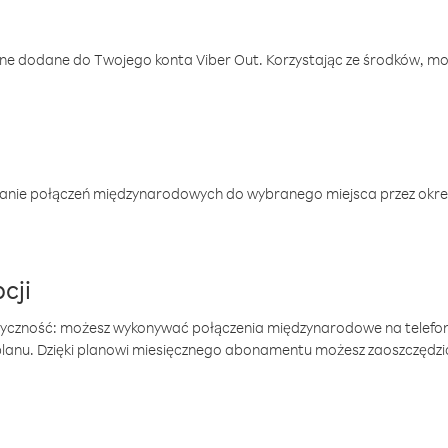
one dodane do Twojego konta Viber Out. Korzystając ze środków, m
anie połączeń międzynarodowych do wybranego miejsca przez okres
cji
tyczność: możesz wykonywać połączenia międzynarodowe na telefo
 planu. Dzięki planowi miesięcznego abonamentu możesz zaoszczędz