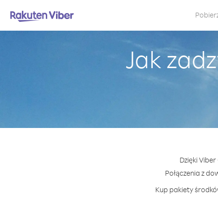
Pobier
Jak zadz
Dzięki Vibe
Połączenia z do
Kup pakiety środków