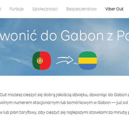
z
Funkcje
Społeczności
Bezpieczeństwo
Viber Out
wonić do Gabon z P
r Out możesz cieszyć się dobrą jakością dźwięku, dzwoniąc do Gabon z
wolnym numerem stacjonarnym lub komórkowym w Gabon — już od 5
 lub plan taryfowy, aby cieszyć się najlepszymi stawkami za minutę