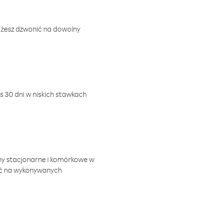
ożesz dzwonić na dowolny
 30 dni w niskich stawkach
ny stacjonarne i komórkowe w
ić na wykonywanych