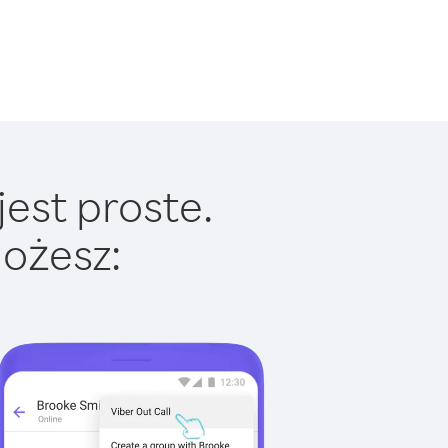
est proste.
ożesz: