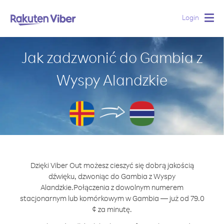
Login
Togg
navig
Jak zadzwonić do Gambia z
Wyspy Alandzkie
Dzięki Viber Out możesz cieszyć się dobrą jakością
dźwięku, dzwoniąc do Gambia z Wyspy
Alandzkie.
Połączenia z dowolnym numerem
stacjonarnym lub komórkowym w Gambia — już od 79.0
¢ za minutę.