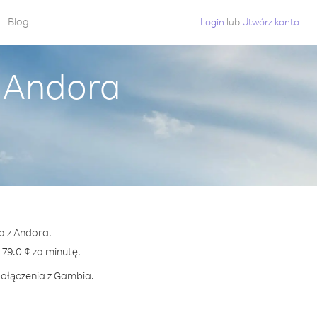
Blog
Login
lub
Utwórz konto
 Andora
a z Andora.
9.0 ¢ za minutę.
połączenia z Gambia.