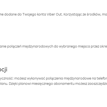
one dodane do Twojego konta Viber Out. Korzystając ze środków, m
anie połączeń międzynarodowych do wybranego miejsca przez okres
cji
tyczność: możesz wykonywać połączenia międzynarodowe na telefo
 planu. Dzięki planowi miesięcznego abonamentu możesz zaoszczędz