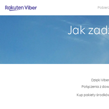
Pobier
Jak za
Dzięki Vib
Połączenia z do
Kup pakiety środków