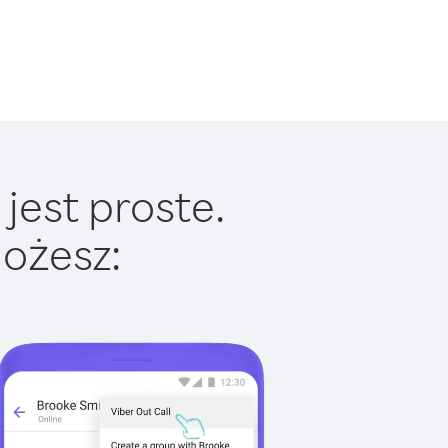
jest proste.
ożesz: