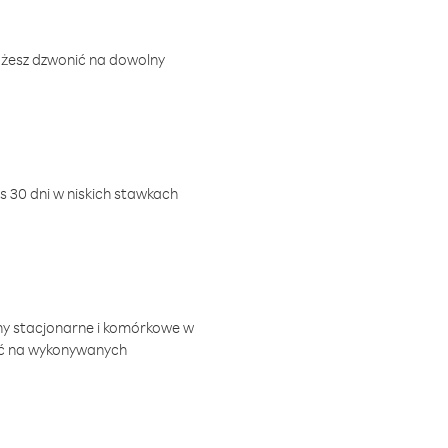
ożesz dzwonić na dowolny
 30 dni w niskich stawkach
ny stacjonarne i komórkowe w
ić na wykonywanych