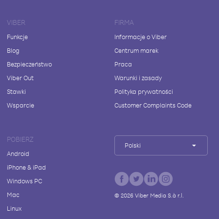
VIBER
FIRMA
Funkcje
Informacje o Viber
Blog
Centrum marek
Bezpieczeństwo
Praca
Viber Out
Warunki i zasady
Stawki
Polityka prywatności
Wsparcie
Customer Complaints Code
POBIERZ
Polski
Android
iPhone & iPad
Windows PC
Mac
©
2026
Viber Media S.à r.l.
Linux